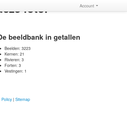
eze foto.
Account
De beeldbank in getallen
Beelden:
3223
Kernen:
21
Rivieren:
3
Forten:
3
Vestingen:
1
 Policy
|
Sitemap