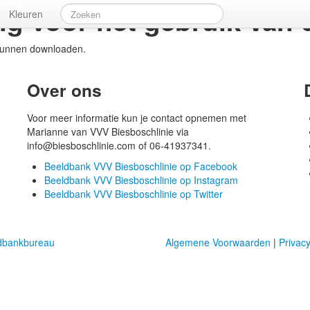
g voor het gebruik van d
Kleuren
kunnen downloaden.
Over ons
Voor meer informatie kun je contact opnemen met
Marianne van VVV Biesboschlinie via
info@biesboschlinie.com of 06-41937341.
Beeldbank VVV Biesboschlinie op Facebook
Beeldbank VVV Biesboschlinie op Instagram
Beeldbank VVV Biesboschlinie op Twitter
dbankbureau
Algemene Voorwaarden
|
Privacy